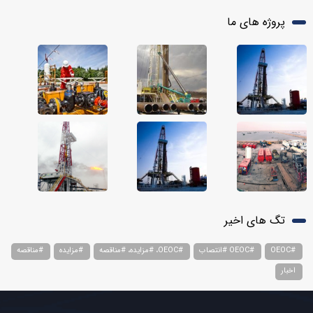
پروژه های ما
تگ های اخیر
#OEOC
#OEOC #انتصاب
#OEOC، #مزایده، #مناقصه
#مزایده
#مناقصه
اخبار