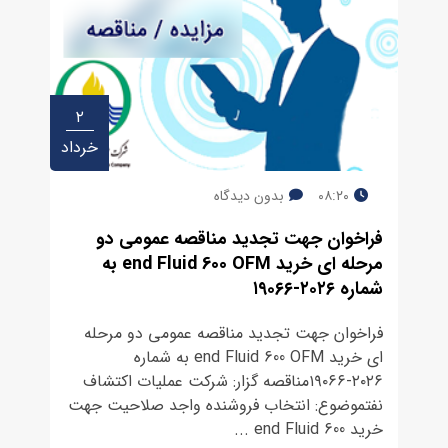
۲
خرداد
۰۸:۲۰
بدون دیدگاه
فراخوان جهت تجدید مناقصه عمومی دو
مرحله ای خرید end Fluid 600 OFM به
شماره ٢٠٢۶-١۹٠۶۶
فراخوان جهت تجدید مناقصه عمومی دو مرحله
ای خرید end Fluid 600 OFM به شماره
٢٠٢۶-١۹٠۶۶مناقصه گزار: شرکت عملیات اکتشاف
نفتموضوع: انتخاب فروشنده واجد صلاحیت جهت
خرید end Fluid 600 ...