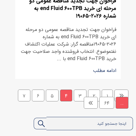
فراخوان جهت تجدید مناقصه عمومی دو
مرحله ای خرید end Fluid 600TPB به
شماره ٢٠٢۶-١۹٠۶٥
فراخوان جهت تجدید مناقصه عمومی دو مرحله
ای خرید end Fluid 600TPB به شماره
٢٠٢۶-١۹٠۶٥مناقصه گزار: شرکت عملیات اکتشاف
نفتموضوع: انتخاب فروشنده واجد صلاحیت جهت
خرید end Fluid 600TPB با ...
ادامه مطلب
۷
۶
۵
۴
۳
۲
۱
۶۴
…