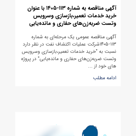
آﮔﻬﯽ مناقصه به شماره ۱۱۳-۱۴۰۵ با عنوان
خرید خدمات تعمیر،بازسازی وسرویس
وتست ضربه‌زن‌های حفاری و مانده‌یابی
آﮔﻬﯽ مناقصه ﻋﻤﻮﻣﯽ یک مرحله‌ای به شماره
۱۱۳-۱۴۰۵ﺷﺮﮐﺖ ﻋﻤﻠﯿﺎت اﮐﺘﺸﺎف ﻧﻔﺖ در ﻧﻈﺮ دارد
ﻧﺴﺒﺖ به "خرید خدمات تعمیر،بازسازی وسرویس
وتست ضربه‌زن‌های حفاری و مانده‌یابی" در پروژه
های خود از ...
ادامه مطلب