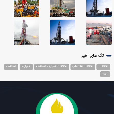
تگ های اخیر
#OEOC
#OEOC #انتصاب
#OEOC، #مزایده، #مناقصه
#مزایده
#مناقصه
اخبار