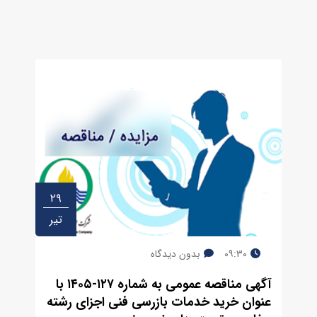
۲۹
تیر
۰۹:۳۰
بدون دیدگاه
آﮔﻬﯽ مناقصه ﻋﻤﻮﻣﯽ به شماره ۱۲۷-۱۴۰۵ با
عنوان خرید خدمات بازرسی فنی اجزای رشته