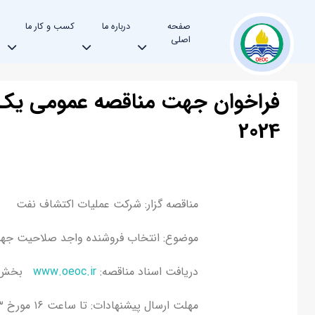
صفحه
درباره ما
کسب و کار ما
اصلی
2024
مناقصه گزار: شرکت عملیات اکتشاف نفت
موضوع: انتخاب فروشنده واجد صلاحیت جهت خرید Sheave با مشخصات ذکر شده د
دریافت اسناد مناقصه:
www.oeoc.ir
بخش من
مهلت ارسال پیشنهادات: تا ساعت ۱۶ مورخ ۱۴۰۳/۰۲/۲۳