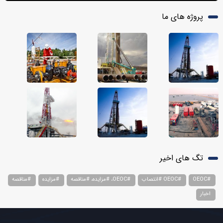
پروژه های ما
تگ های اخیر
#OEOC
#OEOC #انتصاب
#OEOC، #مزایده، #مناقصه
#مزایده
#مناقصه
اخبار