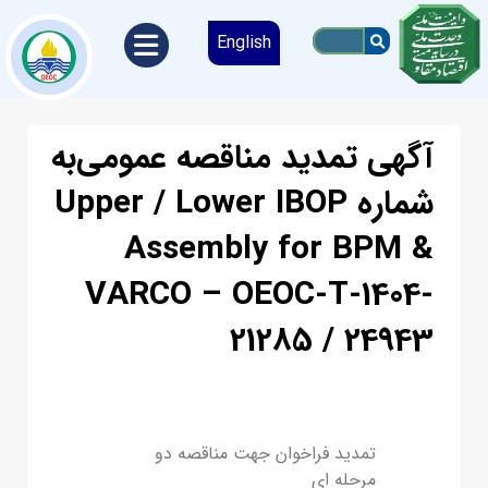
English
آﮔﻬﯽ تمدید مناقصه ﻋﻤﻮﻣﯽبه
شماره Upper / Lower IBOP
Assembly for BPM &
VARCO – OEOC-T-1404-
21285 / 24943
تمدید فراخوان جهت مناقصه دو
مرحله ای