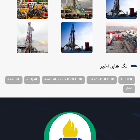
تگ های اخیر
#OEOC
#OEOC #انتصاب
#OEOC، #مزایده، #مناقصه
#مزایده
#مناقصه
اخبار