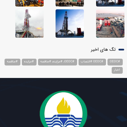
تگ های اخیر
#OEOC
#OEOC #انتصاب
#OEOC، #مزایده، #مناقصه
#مزایده
#مناقصه
اخبار