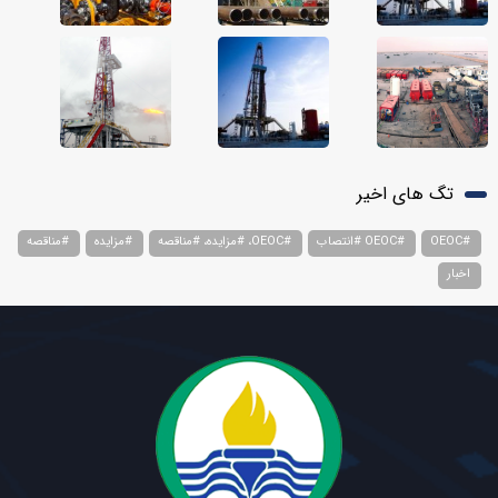
تگ های اخیر
#OEOC
#OEOC #انتصاب
#OEOC، #مزایده، #مناقصه
#مزایده
#مناقصه
اخبار