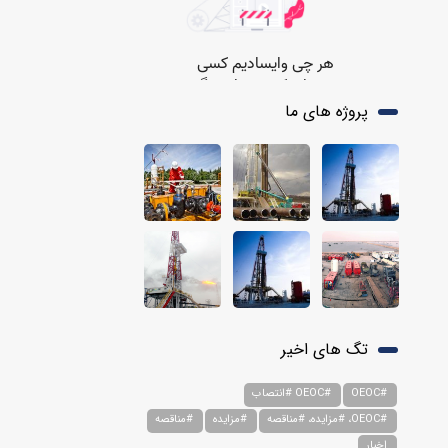
پروژه های ما
تگ های اخیر
#OEOC
#OEOC #انتصاب
#OEOC، #مزایده، #مناقصه
#مزایده
#مناقصه
اخبار