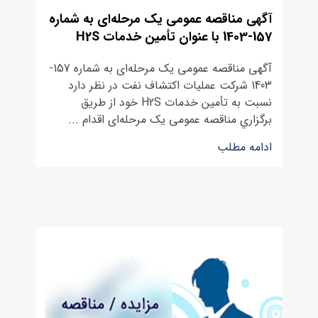
آﮔﻬﯽ مناقصه ﻋﻤﻮﻣﯽ یک مرحله‌ای به شماره
157-1403 با عنوان تأمین خدمات H2S
آﮔﻬﯽ مناقصه ﻋﻤﻮﻣﯽ یک مرحله‌ای به شماره 157-
1403 ﺷﺮﮐﺖ ﻋﻤﻠﯿﺎت اﮐﺘﺸﺎف ﻧﻔﺖ در ﻧﻈﺮ دارد
نسبت به تأمین خدمات H2S خود از ﻃﺮﯾﻖ
ﺑﺮﮔﺰاري مناقصه ﻋﻤﻮﻣﯽ یک مرحله‌ای اﻗﺪام ...
ادامه مطلب