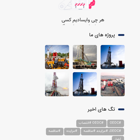
پروژه های ما
تگ های اخیر
#OEOC
#OEOC #انتصاب
#OEOC، #مزایده، #مناقصه
#مزایده
#مناقصه
اخبار