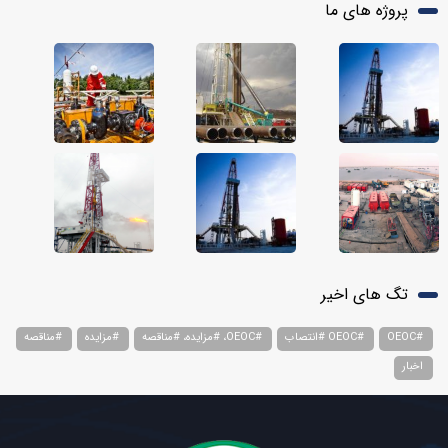
پروژه های ما
تگ های اخیر
#OEOC
#OEOC #انتصاب
#OEOC، #مزایده، #مناقصه
#مزایده
#مناقصه
اخبار