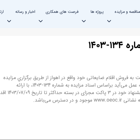
مناقصه و مزایده
پروژه ها
فرصت های همکاری
اخبار و رسانه
ارت
-۱۴۰۳
ﻪ فروش اقلام ضایعاتی خود واقع در اهواز از ﻃﺮﯾﻖ ﺑﺮﮔﺰاري ﻣﺰاﯾﺪه
ﻋﻤﻮﻣﯽ اﻗﺪام ﻧﻤﺎﯾﺪ. ﻟﺬا از ﻣﺘﻘﺎﺿﯿﺎن دﻋﻮت به عمل ﻣﯽ‌آﯾﺪ ﺑﺮاﺳﺎس اﺳﻨﺎد ﻣﺰاﯾﺪه به شماره 134-1403، ﺑﺎ اراﺋﻪ
ﺿﻤﺎﻧﺘﻨﺎﻣﻪ ﺷﺮﮐﺖ در ﻣﺰاﯾﺪه ﻧﺴﺒﺖ ﺑﻪ اراﺋﻪ ﭘﯿﺸﻨﻬﺎد خود در 3 ﭘﺎﮐﺖ مجزای در ﺑﺴﺘ
دﺳﺘﺮس ﻣﯽ‌ﺑﺎﺷﺪ.