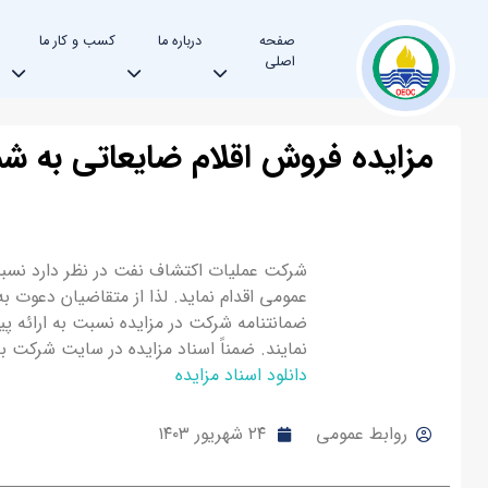
صفحه
درباره ما
کسب و کار ما
اصلی
ﻣﺰاﯾﺪه فروش اقلام ضایعاتی به شماره ۱۳۴
ﺷﺮﮐﺖ ﻋﻤﻠﯿﺎت اﮐﺘﺸﺎف ﻧﻔﺖ در ﻧﻈﺮ دارد ﻧﺴﺒﺖ ﺑ
ﻧﻤﺎﯾﻨﺪ. ﺿﻤﻨﺎً اﺳﻨﺎد ﻣﺰاﯾﺪه در ﺳﺎﯾﺖ ﺷﺮﮐﺖ ﺑﻪ ﻧﺸﺎﻧﯽ www.oeoc.ir موجود و در 
دانلود اسناد مزایده
روابط عمومی
۲۴ شهریور ۱۴۰۳