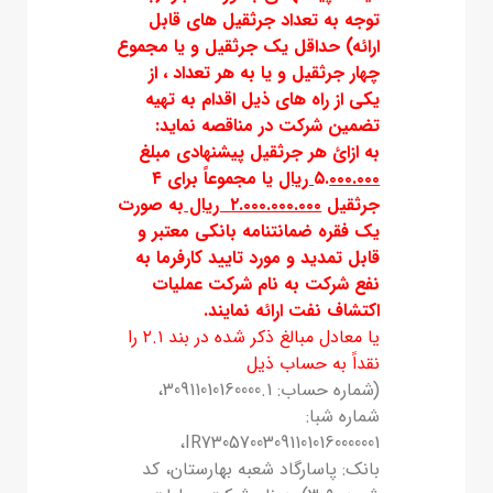
توجه به تعداد جرثقیل های قابل
ارائه) حداقل یک جرثقیل و یا مجموع
چهار جرثقیل و یا به هر تعداد ، از
یکی از راه های ذیل اقدام به تهیه
تضمین شرکت در مناقصه نماید:
به ازائ هر جرثقیل پیشنهادی مبلغ
۰۰۰.۰۰۰ ریال
۵.
یا مجموعاً برای ۴
جرثقیل
۲.۰۰۰.۰۰۰.۰۰۰ ریال
به صورت
يك فقره ضمانتنامه بانکی معتبر و
قابل تمدید و مورد تایید کارفرما به
نفع شرکت به نام شرکت عملیات
اکتشاف نفت ارائه نمایند.
یا معادل مبالغ ذکر شده در بند ۲.۱ را
نقداً به حساب ذیل
(شماره حساب: 30911010160000.1،
شماره شبا:
IR730570030911010160000001،
بانک: پاسارگاد شعبه بهارستان، کد