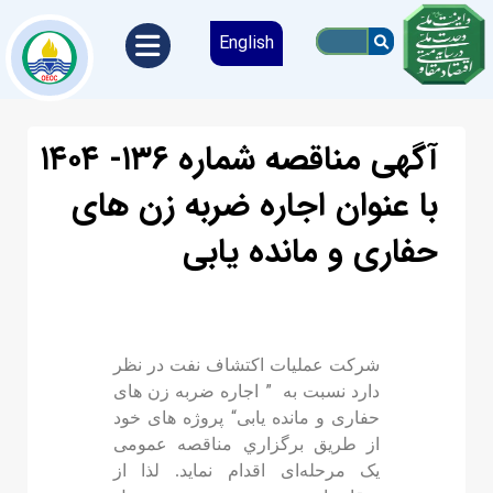
English
آگهی مناقصه شماره ۱۳۶- ۱۴۰۴
با عنوان اجاره ضربه زن های
حفاری و مانده یابی
ﺷﺮﮐﺖ ﻋﻤﻠﯿﺎت اﮐﺘﺸﺎف ﻧﻔﺖ در ﻧﻈﺮ
”
دارد ﻧﺴﺒﺖ به
اجاره ضربه زن های
“
حفاری و مانده یابی
پروژه های خود
از ﻃﺮﯾﻖ ﺑﺮﮔﺰاري مناقصه ﻋﻤﻮﻣﯽ
یک
مرحله‌ای اﻗﺪام ﻧﻤﺎﯾﺪ. ﻟﺬا از