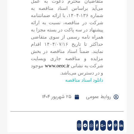
ﻣﺘﻘﺎﺿﯿﺎن محترم دﻋﻮت به عمل
ﻣﯽ‌آﯾﺪ ﺑﺮاﺳﺎس اﺳﻨﺎد مناقصه به
شماره ۱۳۶-۱۴۰۴، ﺑﺎ اراﺋﻪ ﺿﻤﺎﻧﺘﻨﺎﻣﻪ
ﺷﺮﮐﺖ در مناقصه، ﻧﺴﺒﺖ ﺑﻪ اراﺋﻪ
ﭘﯿﺸﻨﻬﺎد در سه ﭘﺎﮐﺖ در ﺑﺴﺘﻪ مجزا به
همراه نامه رسمی از سوی متقاضی
حداکثر ﺗﺎ ﺗﺎرﯾﺦ ۱۴۰۴/۰۷/۱۶ اﻗﺪام
ﻧﻤﺎﯾﻨﺪ. ﺿﻤﻨﺎً اﺳﻨﺎد مناقصه در بخش
مزایده و مناقصه جاری وبسایت
ﺷﺮﮐﺖ ﺑﻪ ﻧﺸﺎﻧﯽ
www.oeoc.ir
موجود
و در
دﺳﺘﺮس ﻣﯽ‌ﺑﺎﺷﺪ.
دانلود اسناد مناقصه
روابط عمومی
۲۵ شهریور ۱۴۰۴