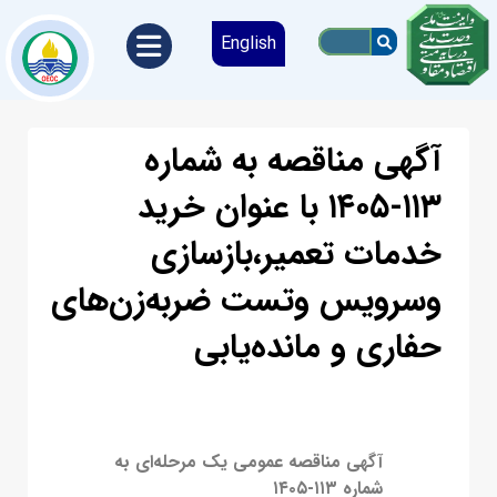
English
آﮔﻬﯽ مناقصه به شماره
۱۱۳-۱۴۰۵ با عنوان خرید
خدمات تعمیر،بازسازی
وسرویس وتست ضربه‌زن‌های
حفاری و مانده‌یابی
آﮔﻬﯽ مناقصه ﻋﻤﻮﻣﯽ یک مرحله‌ای به
شماره
۱۱۳
-۱۴۰۵