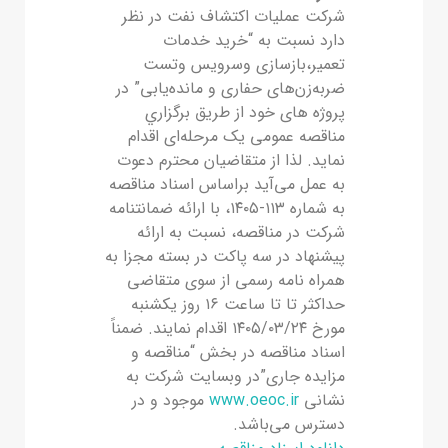
ﺷﺮﮐﺖ ﻋﻤﻠﯿﺎت اﮐﺘﺸﺎف ﻧﻔﺖ در ﻧﻈﺮ
دارد ﻧﺴﺒﺖ به “خرید خدمات
تعمیر،بازسازی وسرویس وتست
ضربه‌زن‌های حفاری و مانده‌یابی” در
پروژه های خود از ﻃﺮﯾﻖ ﺑﺮﮔﺰاري
مناقصه ﻋﻤﻮﻣﯽ یک مرحله‌ای اﻗﺪام
ﻧﻤﺎﯾﺪ. ﻟﺬا از ﻣﺘﻘﺎﺿﯿﺎن محترم دﻋﻮت
به عمل ﻣﯽ‌آﯾﺪ ﺑﺮاﺳﺎس اﺳﻨﺎد مناقصه
به شماره ۱۱۳-۱۴۰۵، ﺑﺎ اراﺋﻪ ﺿﻤﺎﻧﺘﻨﺎﻣﻪ
ﺷﺮﮐﺖ در مناقصه، ﻧﺴﺒﺖ ﺑﻪ اراﺋﻪ
ﭘﯿﺸﻨﻬﺎد در سه ﭘﺎﮐﺖ در ﺑﺴﺘﻪ مجزا به
همراه نامه رسمی از سوی متقاضی
حداکثر ﺗﺎ تا ساعت ۱۶ روز یکشنبه
مورخ ۱۴۰۵/۰۳/۲۴ اﻗﺪام ﻧﻤﺎﯾﻨﺪ. ﺿﻤﻨﺎً
اﺳﻨﺎد مناقصه در بخش “مناقصه و
مزایده جاری”در وبسایت ﺷﺮﮐﺖ ﺑﻪ
ﻧﺸﺎﻧﯽ
www.oeoc.ir
موجود و در
دﺳﺘﺮس ﻣﯽ‌ﺑﺎﺷﺪ.