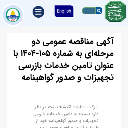
English
آﮔﻬﯽ مناقصه ﻋﻤﻮﻣﯽ دو
مرحله‌ای به شماره ۱۰۵-۱۴۰۴ با
عنوان تامین خدمات بازرسی
تجهیزات و صدور گواهینامه
ﺷﺮﮐﺖ ﻋﻤﻠﯿﺎت اﮐﺘﺸﺎف ﻧﻔﺖ در ﻧﻈﺮ
دارد ﻧﺴﺒﺖ به تامین خدمات بازرسی
تجهیزات و صدور گواهینامه خود از
ﻃﺮﯾﻖ ﺑﺮﮔﺰاري مناقصه ﻋﻤﻮﻣﯽ دو