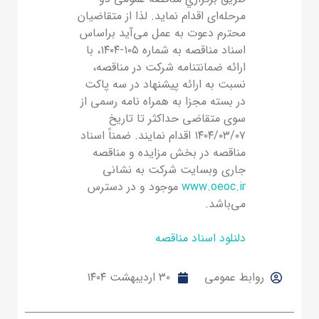
مرحله‌ای اﻗﺪام ﻧﻤﺎﯾﺪ. ﻟﺬا از ﻣﺘﻘﺎﺿﯿﺎن
محترم دﻋﻮت به عمل ﻣﯽ‌آﯾﺪ ﺑﺮاﺳﺎس
اﺳﻨﺎد مناقصه به شماره ۱۰۵-۱۴۰۴، ﺑﺎ
اراﺋﻪ ﺿﻤﺎﻧﺘﻨﺎﻣﻪ ﺷﺮﮐﺖ در مناقصه،
ﻧﺴﺒﺖ ﺑﻪ اراﺋﻪ ﭘﯿﺸﻨﻬﺎد در سه ﭘﺎﮐﺖ
در ﺑﺴﺘﻪ مجزا به همراه نامه رسمی از
سوی متقاضی حداکثر ﺗﺎ ﺗﺎرﯾﺦ
۱۴۰۴/۰۳/۰۷ اﻗﺪام ﻧﻤﺎﯾﻨﺪ. ﺿﻤﻨﺎً اﺳﻨﺎد
مناقصه در بخش مزایده و مناقصه
جاری وبسایت ﺷﺮﮐﺖ ﺑﻪ ﻧﺸﺎﻧﯽ
www.oeoc.ir
موجود و در دﺳﺘﺮس
ﻣﯽ‌ﺑﺎﺷﺪ.
دلنلود اسناد مناقصه
روابط عمومی
۳۰ اردیبهشت ۱۴۰۴