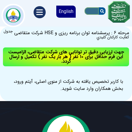
English
جدول
مرحله 6 : پرسشنامه توان برنامه ریزی و HSE شرکت متقاضی
كفايت كاركنان كليدي
جهت ارزیابی دقیق تر توانایی های شرکت متقاضی، الزامیست
این فرم حداقل برای ۱۰ نفر ( هر بار یک نفر ) تکمیل و ارسال
گردد.
با کاربر تخصیص یافته به شرکت از منوی اصلی، آیتم ورود،
بخش همکاران وارد سایت شوید.