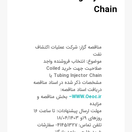
Chain
مناقصه گزار: شرکت عملیات اکتشاف
نفت
موضوع: انتخاب فروشنده واجد
صلاحیت جهت خرید
Coiled
Tubing Injector Chain
با
مشخصات ذکر شده در اسناد مناقصه
دریافت اسناد مناقصه:
WWW.Oeoc.ir
–
بخش مناقصه و
مزایده
مهلت ارسال پیشنهادات: تا ساعت ۱۶
روزهای ۱۹و ۱۸/۰۴/۱۴۰۳
تلفن تماس: 41451327- سفارشات