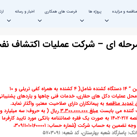
مناقصه و مزایده
پروژه ها
فرصت های همکاری
اخبار و رسانه
ارت
رحله ای – شرکت عملیات اکتشاف نف
شرکت عملیات اکتشاف نفت در نظر دارد تامین ” ۱۴ دستگاه کشنده شامل( ۴ کشنده به همراه کفی تریلی و ۱۰
 ) و ۲ دستگاه کشنده ۶۲ تن در محل عملیات دکل های حفاری، خدمات فنی چاهها و یاردهای پشتیبان
ق تمدید مناقصه
به پیمانکاران دارای صلاحیت معتبر، واگذار نماید.
ت كننده مي بايست
مبلغ ۳.۳۰۰.۰۰۰.۰۰۰ ریال
( به حروف: سه میلیارد و
سیصد میلیون ریال ) تضمین شرکت در مناقصه ۲۱۷-۱۴۰۲ به صورت یک فقره ضمانتنامه بانکی مورد تایید کارفرما
تضمین به حساب شرکت (شماره حساب: ۳۰۹۱۱۰۱۰۱۶۰۰۰۰۱،
نک: پاسارگاد شعبه بهارستان، کد شعبه: ۵۷۰۳۰۹۱