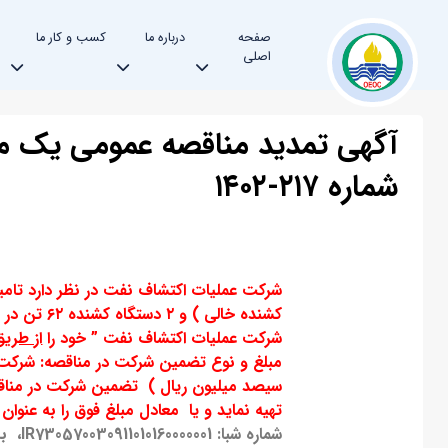
صفحه
درباره ما
کسب و کار ما
اصلی
آگهی تمدید مناقصه عمومی یک م
شماره ۲۱۷-۱۴۰۲
کشنده خالی
شرکت عملیات اکتشاف نفت ” خود را
از طری
مبلغ و نوع تضمین شرکت در مناقصه: شرك
تهیه نماید و یا معادل مبلغ فوق را به عنوان وجه 
شماره شبا:
IR730570030911010160000001
، با