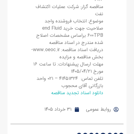
مناقصه گزار: شرکت عملیات اکتشاف
نفت
موضوع: انتخاب فروشنده واجد
صلاحیت جهت خرید end Fluid
600TPB براساس مشخصات اصلاح
شده مندرج در اسناد مناقصه
دریافت اسناد مناقصه: www.oeoc.ir-
بخش مناقصه و مزایده
مهلت ارسال پیشنهادات: تا ساعت ١۶
مورخ ۱۴۰۵/٠٤/۲۱
تلفن تماس: ٤١٤٥١٣۲٤ – ۰۲۱ واحد
بازرگانی آقای محجوب
دانلود اسناد تجدید مناقصه
روابط عمومی
۳۱ خرداد ۱۴۰۵