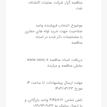
مناقصه گزار: شرکت عملیات اکتشاف
نفت
موضوع: انتخاب فروشنده واجد
صلاحیت جهت خرید لوله های حفاری
با مشخصات ذکر شده در اسناد
مناقصه
دریافت اسناد مناقصه www.oeoc.ir :
بخش مناقصه و مزایده
مهلت ارسال پیشنهادات: تا ساعت ١٤
مورخ ۱۴۰۳/۰۳/۲۳
تلفن تماس: ٤١٤٥١٢١٦ واحد بازرگانی و
یا ارسال پیامک به ٠٩٩٠٩٣٠٩٠٣٢