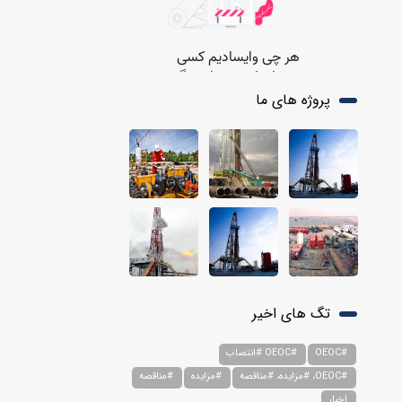
پروژه های ما
تگ های اخیر
#OEOC
#OEOC #انتصاب
#OEOC، #مزایده، #مناقصه
#مزایده
#مناقصه
اخبار